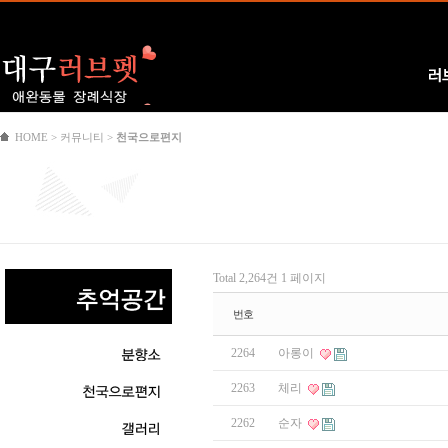
Logo
러
HOME > 커뮤니티 >
천국으로편지
Total 2,264건
1 페이지
번호
2264
아롱이
2263
체리
2262
순자