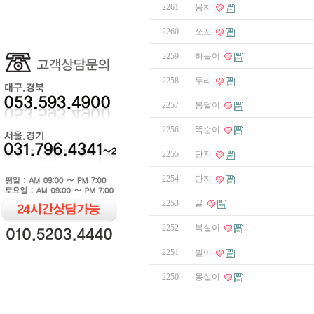
2261
뭉치
2260
쪼꼬
2259
하늘이
2258
두리
2257
봉달이
2256
똑순이
2255
단지
2254
단지
2253
귤
2252
복실이
2251
별이
2250
몽실이