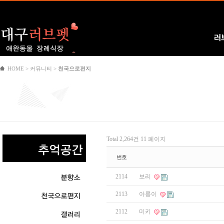
Logo
러
HOME > 커뮤니티 >
천국으로편지
Total 2,264건
11 페이지
번호
2114
보리
2113
아롱이
2112
미키