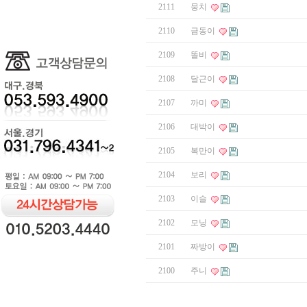
2111
뭉치
2110
금동이
2109
똘비
2108
달근이
2107
까미
2106
대박이
2105
복만이
2104
보리
2103
이슬
2102
모닝
2101
짜방이
2100
주니