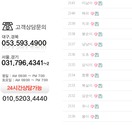
2141
미남이
2140
해피
2139
치코
2138
봉순이
2137
냥냥이
2136
도초
2135
삼식이
2134
짬뽕
2133
복실이
2132
삼순이
2131
유니
2130
봄이