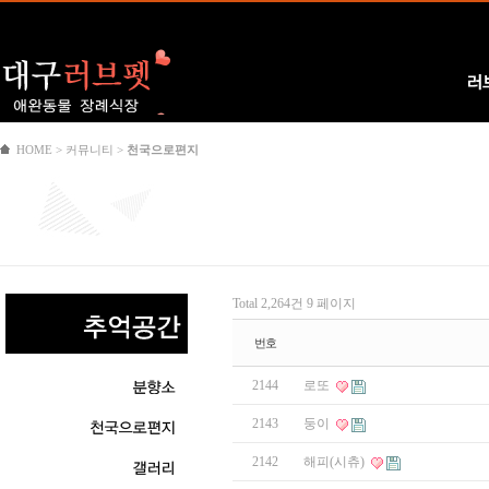
Logo
러
HOME > 커뮤니티 >
천국으로편지
Total 2,264건
9 페이지
번호
2144
로또
2143
둥이
2142
해피(시츄)