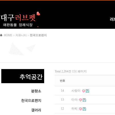
Logo
러
HOME > 커뮤니티 >
천국으로편지
Total 2,264건
151 페이지
번호
14
사랑이
13
미야
12
하찌