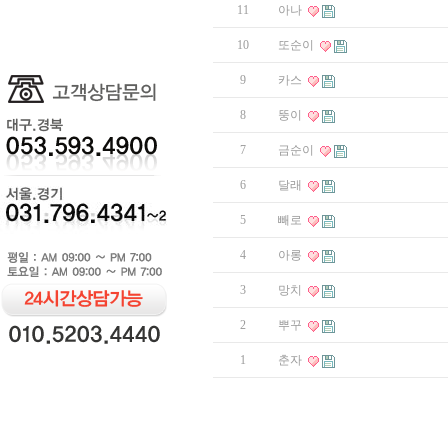
11
아나
10
또순이
9
카스
8
뚱이
7
금순이
6
달래
5
빼로
4
아롱
3
망치
2
뿌꾸
1
춘자