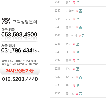
2246
띵이
2245
송달래
2244
미키
2243
행복이
2242
콜라에게
2241
탱이
2240
레이
2239
춘복
2238
판이
2237
장군이
2236
뿌꾸
2235
꽃미남