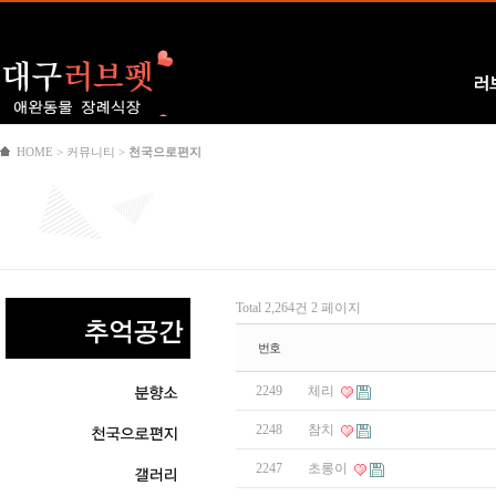
Logo
러
HOME > 커뮤니티 >
천국으로편지
Total 2,264건
2 페이지
번호
2249
체리
2248
참치
2247
초롱이