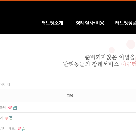
러브펫소개
장례절차/비용
러브펫상품
 페이지
제목
룬다
이
리티 바보.