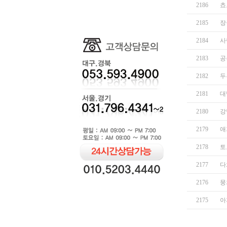
2186
쵸
2185
장
2184
사
2183
공
2182
두
2181
대
2180
강
2179
애
2178
토
2177
다
2176
뭉
2175
아