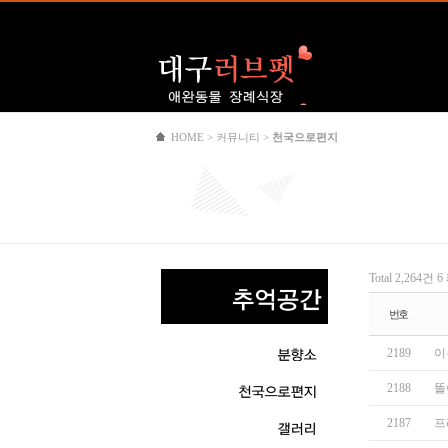
Logo
HOME > 커뮤니티 >
천국으로편지
Total 2,264건
6
번호
2189
이
2188
똘
2187
프