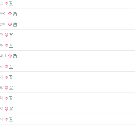
코
군이
랑이
주
부
박
1
남
기
토
희
치
지