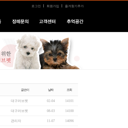
로그인
회원가입
즐겨찾기추가
장례문의
커뮤니티
추억공간
글쓴이
날짜
조회
대구러브펫
02-04
14101
대구러브펫
08-03
14100
관리자
11-07
14096