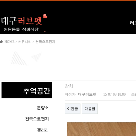
Logo
러
HOME > 커뮤니티 >
천국으로편지
참치
작성자
대구러브펫
15-07-08 18:00
조
이전글
다음글