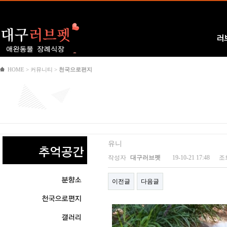
Logo
러
HOME > 커뮤니티 >
천국으로편지
유니
작성자
대구러브펫
19-10-21 17:48
조
이전글
다음글