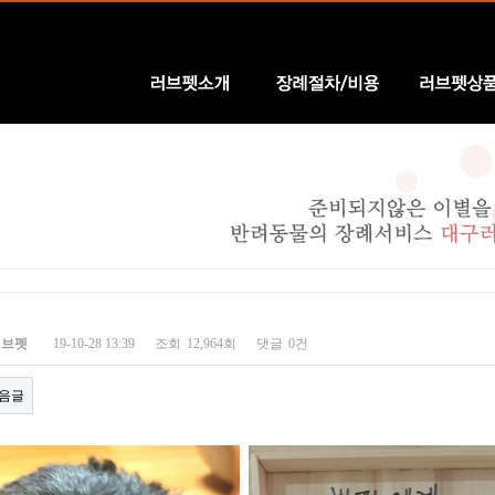
러브펫소개
장례절차/비용
러브펫상품
러브펫
19-10-28 13:39
조회
12,964회
댓글
0건
음글