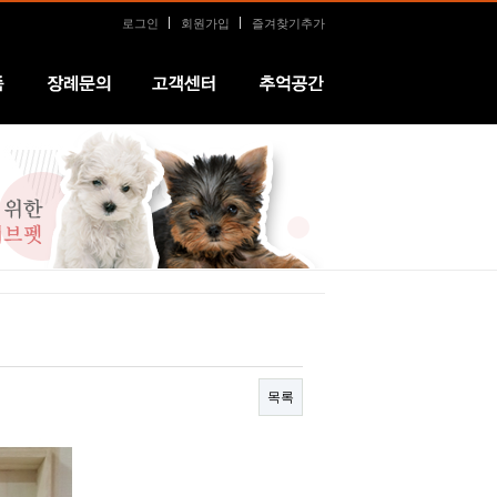
로그인
회원가입
즐겨찾기추가
장례문의
커뮤니티
추억공간
목록