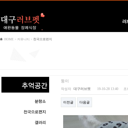
Logo
러
HOME > 커뮤니티 >
천국으로편지
둥이
작성자
대구러브펫
19-10-28 13:40
조
이전글
다음글