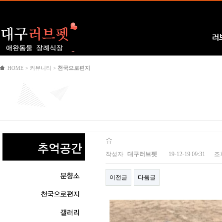
Logo
러
HOME > 커뮤니티 >
천국으로편지
슈
작성자
대구러브펫
19-12-19 09:31
조
이전글
다음글