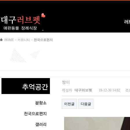
Logo
러
HOME > 커뮤니티 >
천국으로편지
짱이
작성자
대구러브펫
19-12-30 14:02
조
이전글
다음글