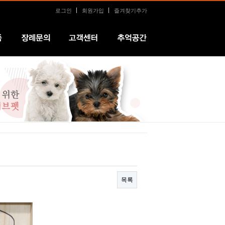
로그인
회원가입
즐겨찾기추가
장례문의
커뮤니티
추억공간
목록