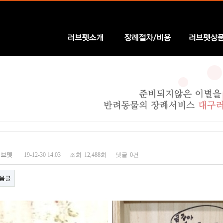
러브펫소개
장례절차/비용
러브펫상품
러브펫
19-12-30 14:03
조회
12,488회
댓글
0건
음글