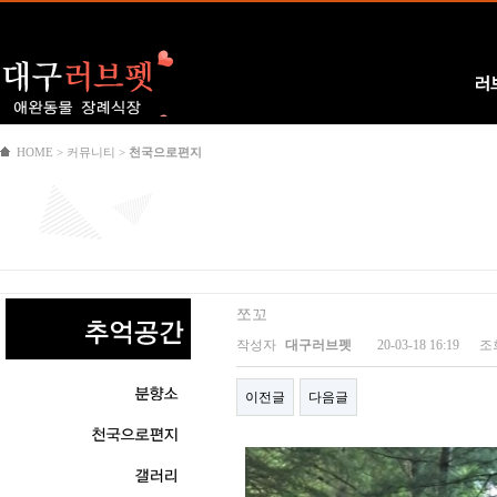
Logo
러
HOME > 커뮤니티 >
천국으로편지
쪼꼬
작성자
대구러브펫
20-03-18 16:19
조
이전글
다음글