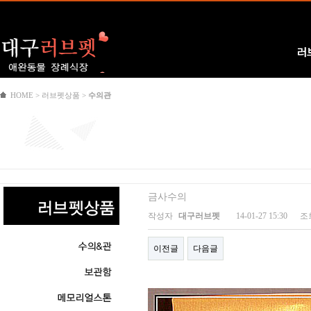
Logo
러
HOME > 러브펫상품 >
수의관
금사수의
작성자
대구러브펫
14-01-27 15:30
조
이전글
다음글